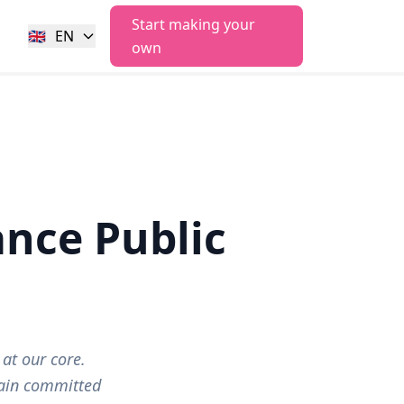
Start making your
🇬🇧
EN
own
nce Public
at our core.
main committed