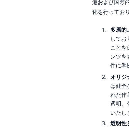
港および国際
化を行ってお
多層的
してお
ことを
ンツを
件に準
オリジ
は健全
れた作
透明、
いたし
透明性