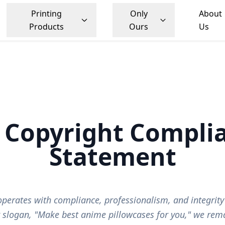
Printing
Only
About
Products
Ours
Us
Copyright Complia
Statement
erates with compliance, professionalism, and integrity 
 slogan, "Make best anime pillowcases for you," we re