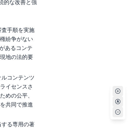
続的な改善と強
審査手順を実施
作権紛争がない
いがあるコンテ
が現地の法的要
ナルコンテンツ
にライセンスさ
のための公平、
A
歩を共同で推進
当する専用の著