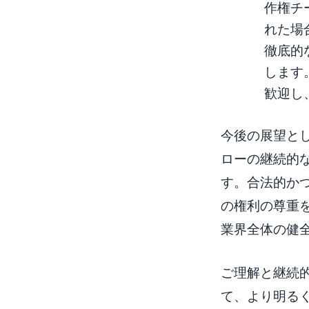
作権チ
れた場
徹底的
します
歓迎し
今後の展望とし
ローの継続的
す。合法的か
の権利の尊重
業界全体の健
ご理解と継続
て、より明る