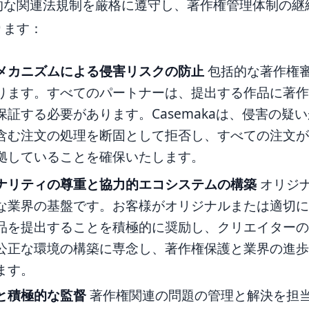
的な関連法規制を厳格に遵守し、著作権管理体制の継
ります：
メカニズムによる侵害リスクの防止
包括的な著作権
ります。すべてのパートナーは、提出する作品に著
保証する必要があります。Casemakaは、侵害の疑
含む注文の処理を断固として拒否し、すべての注文
拠していることを確保いたします。
ナリティの尊重と協力的エコシステムの構築
オリジ
な業界の基盤です。お客様がオリジナルまたは適切
品を提出することを積極的に奨励し、クリエイター
公正な環境の構築に専念し、著作権保護と業界の進
ます。
と積極的な監督
著作権関連の問題の管理と解決を担