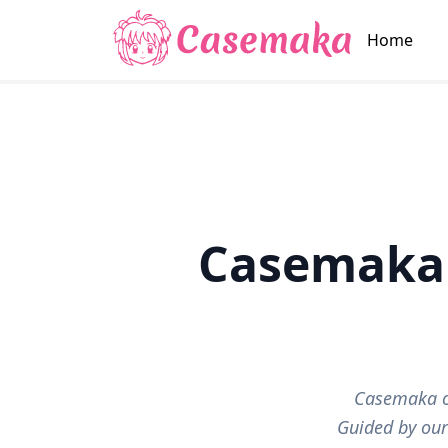
Home
Casemaka 
Casemaka op
Guided by our