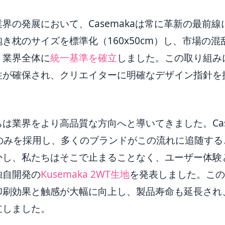
界の発展において、Casemakaは常に革新の最前
き枕のサイズを標準化（160x50cm）し、市場の
、業界全体に
統一基準を確立
しました。この取り組み
性が確保され、クリエイターに明確なデザイン指針を
は業界をより高品質な方向へと導いてきました。Cas
地のみを採用し、多くのブランドがこの流れに追随する
かし、私たちはそこで止まることなく、ユーザー体験
独自開発の
Kusemaka 2WT生地
を発表しました。この
印刷効果と触感が大幅に向上し、製品寿命も延長され
立しました。