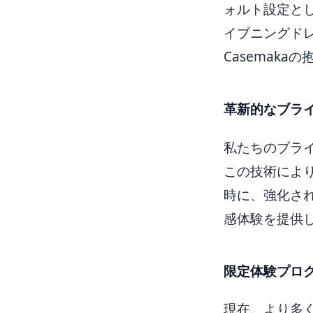
ォルト設定と
イブニングド
Casemak
革新的なブラ
私たちのブラ
この技術によ
時に、強化さ
感体験を提供
限定体験プロ
現在、より多