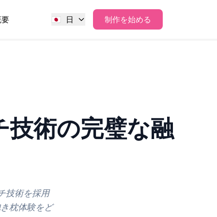
概要
🇯🇵
日
制作を始める
チ技術の完璧な融
ッチ技術を採用
抱き枕体験をど