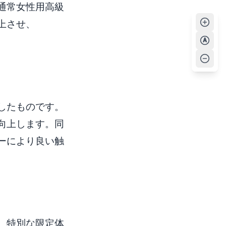
通常女性用高級
上させ、
A
したものです。
向上します。同
ーにより良い触
、特別な限定体