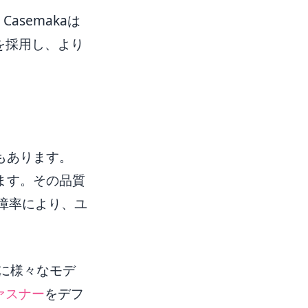
semakaは
術を採用し、より
もあります。
ます。その品質
障率により、ユ
けに様々なモデ
ファスナー
をデフ