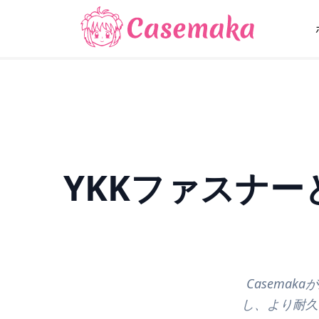
YKKファスナ
Casema
し、より耐久