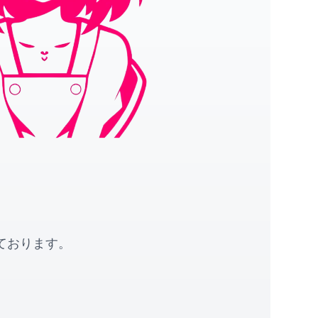
！
ております。