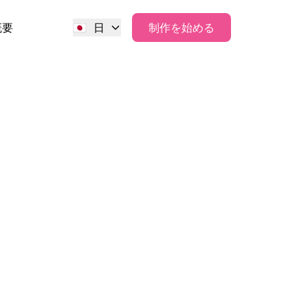
概要
🇯🇵
日
制作を始める