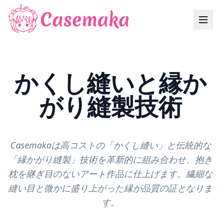
かくし縫いと縁か
がり縫製技術
Casemakaは高コストの「かくし縫い」と伝統的な
「縁かがり縫製」技術を革新的に組み合わせ、抱き
枕を継ぎ目のないアート作品に仕上げます。繊細な
縫い目と微かに盛り上がった縁が品質の証となりま
す。