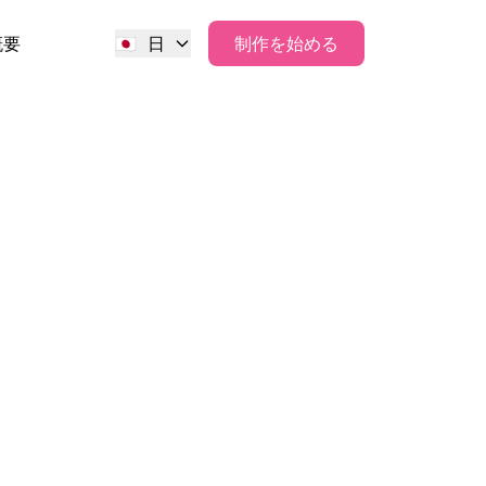
概要
🇯🇵
日
制作を始める