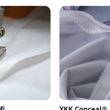
術
YKK Conce