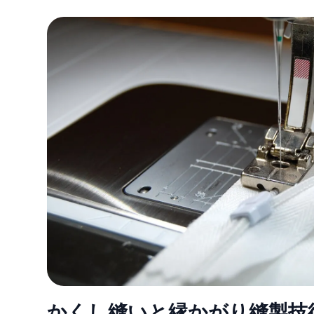
かくし縫いと縁かがり縫製技