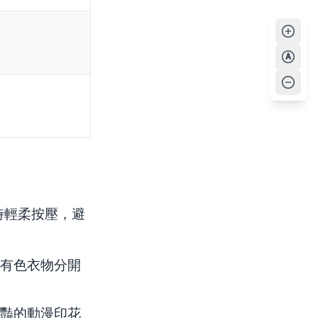
A
洗時輕柔按壓，避
他有色衣物分開
鮮豔的動漫印花