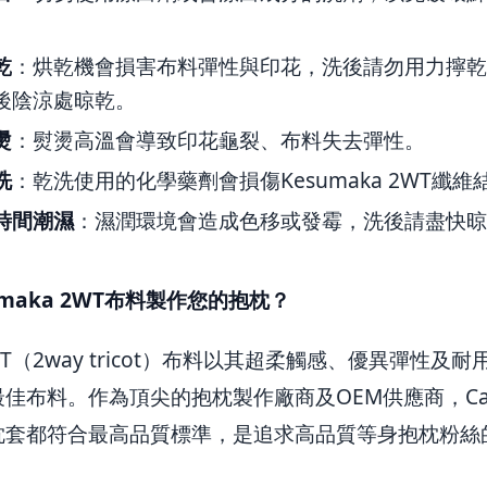
。
乾
：烘乾機會損害布料彈性與印花，洗後請勿用力擰
後陰涼處晾乾。
燙
：熨燙高溫會導致印花龜裂、布料失去彈性。
洗
：乾洗使用的化學藥劑會損傷Kesumaka 2WT纖維
時間潮濕
：濕潤環境會造成色移或發霉，洗後請盡快
maka 2WT布料製作您的抱枕？
 2WT（2way tricot）布料以其超柔觸感、優異彈性
佳布料。作為頂尖的抱枕製作廠商及OEM供應商，Cas
套都符合最高品質標準，是追求高品質等身抱枕粉絲的理