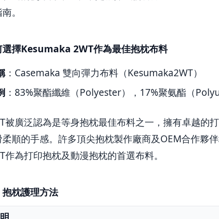
指南。
選擇Kesumaka 2WT作為最佳抱枕布料
稱
：Casemaka 雙向彈力布料（Kesumaka2WT）
例
：83%聚酯纖維（Polyester），17%聚氨酯（Polyu
a 2WT被廣泛認為是等身抱枕最佳布料之一，擁有卓越的
滑柔順的手感。許多頂尖抱枕製作廠商及OEM合作夥
 2WT作為打印抱枕及動漫抱枕的首選布料。
：抱枕護理方法
明