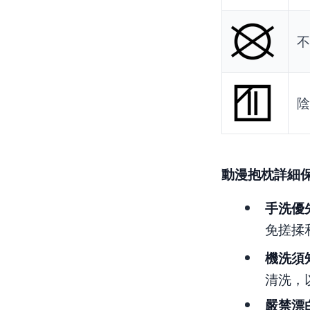
不
陰
動漫抱枕詳細
手洗優
免搓揉
機洗須
清洗，
嚴禁漂