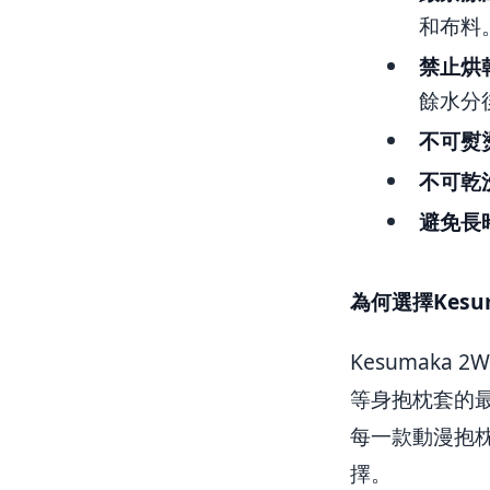
和布料
禁止烘
餘水分
不可熨
不可乾
避免長
為何選擇Kesu
Kesumaka
等身抱枕套的最
每一款動漫抱枕
擇。