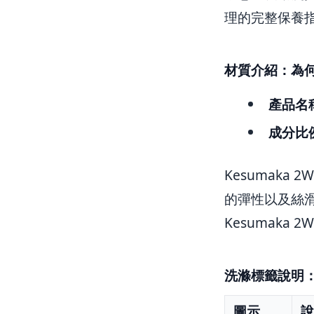
理的完整保養
材質介紹：為何
產品名
成分比
Kesumak
的彈性以及絲
Kesumaka
洗滌標籤說明
圖示
說