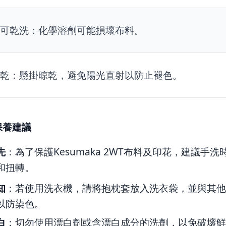
可乾洗：化學溶劑可能損壞布料。
乾：懸掛晾乾，避免陽光直射以防止褪色。
保養建議
先
：為了保護Kesumaka 2WT布料及印花，建議手
和扭轉。
知
：若使用洗衣機，請將抱枕套放入洗衣袋，並與其
以防染色。
白
：切勿使用漂白劑或含漂白成分的洗劑，以免破壞