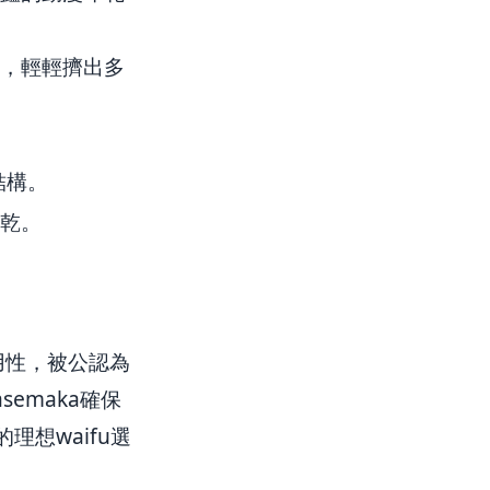
乾，輕輕擠出多
結構。
晾乾。
及耐用性，被公認為
emaka確保
想waifu選