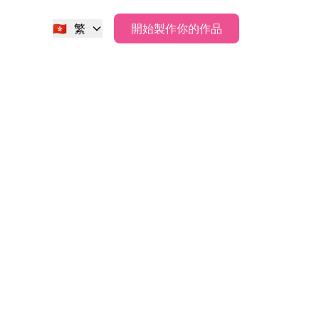
🇭🇰
繁
開始製作你的作品