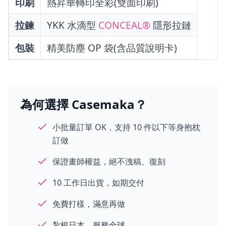
印刷
熱昇華轉印全彩(雙面印刷)
拉鍊
YKK 水滴型
CONCEAL®
隱形拉鏈
包裝
精美防塵 OP 袋(含品質說明卡)
為何選擇 Casemaka？
小批量訂單 OK，支持 10 件以下等身抱枕
訂做
保證畫師權益，絕不洩稿、復刻
10 工作日出貨，如期交付
免費打樣，滿意再做
紮根日本，服務全球