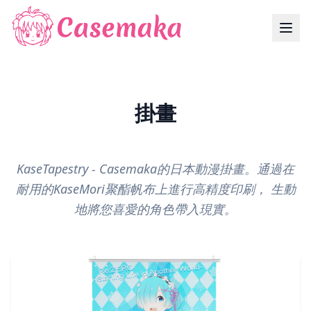
掛畫
KaseTapestry - Casemaka的日本動漫掛畫。通過在
耐用的KaseMori聚酯帆布上進行高精度印刷， 生動
地將您喜愛的角色帶入現實。