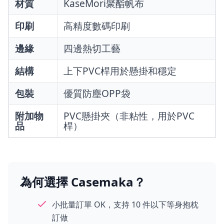
材質
KaseMori聚酯帆布
印刷
高精度數碼印刷
邊緣
四邊熱切工藝
結構
上下PVC桿用於懸掛和穩定
包裝
優質防塵OPP袋
附加物
PVC懸掛夾（非粘性，用於PVC
品
桿）
為何選擇 Casemaka？
小批量訂單 OK，支持 10 件以下等身抱枕
訂做