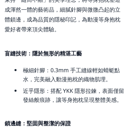
成渾然一體的藝術品，細膩針腳與微微凸起的立
體鎖邊，成為品質的隱秘印記，為動漫等身抱枕
愛好者帶來頂尖體驗。
盲縫技術：隱於無形的精湛工藝
極細針腳：0.3mm 手工縫線輕如蜻蜓點
水，完美融入動漫抱枕的織物肌理。
近乎隱形：搭配 YKK 隱形拉鍊，表面僅留
發絲般痕跡，讓等身抱枕呈現整體美感。
鎖邊縫：堅固與整潔的保證