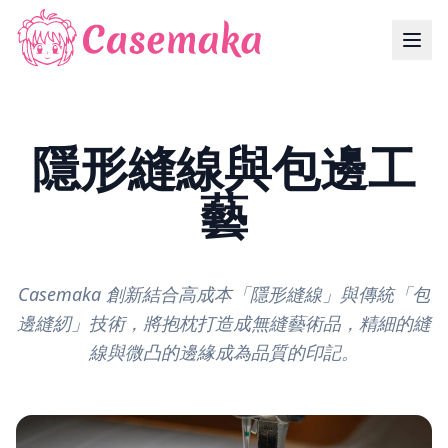
隱形縫線與包邊工
藝
Casemaka 創新結合高成本「隱形縫線」與傳統「包
邊縫紉」技術，將抱枕打造成無縫藝術品，精細的縫
線與微凸的邊緣成為品質的印記。